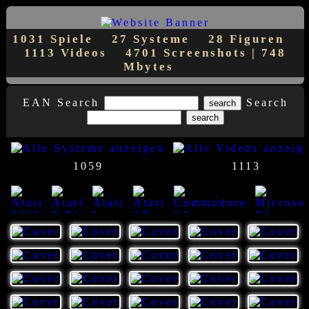
1031 Spiele
27 Systeme
28 Figuren
1113 Videos
4701 Screenshots | 748
Mbytes
EAN Search
Search
1059
1113
23
8
7
1
1
14