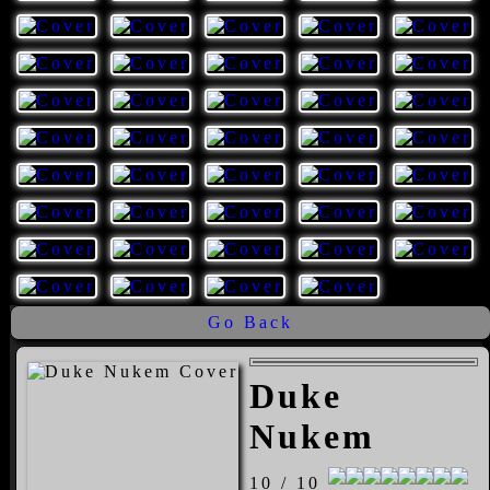
Go Back
Duke
Nukem
10 / 10