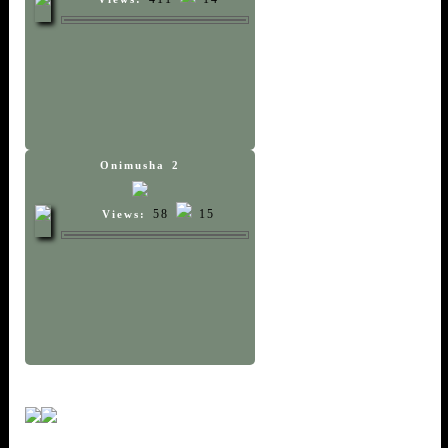
Onimusha 2
58
15
Views: