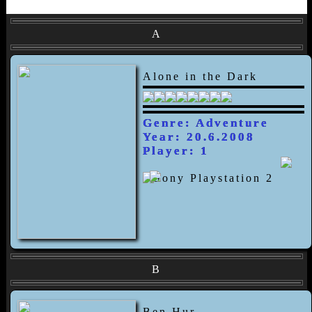
A
Alone in the Dark
Genre: Adventure
Year: 20.6.2008
Player: 1
B
Ben Hur