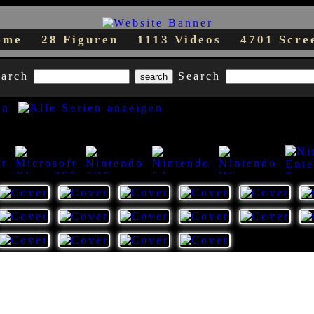
teme
28 Figuren
1113 Videos
4701 Scre
earch
Search
35
39
42
59