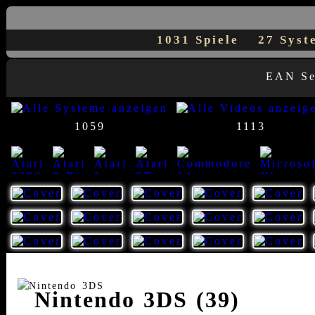
1031 Spiele
27 Sys
EAN S
1059
1113
23
8
7
1
1
14
Nintendo 3DS (39)