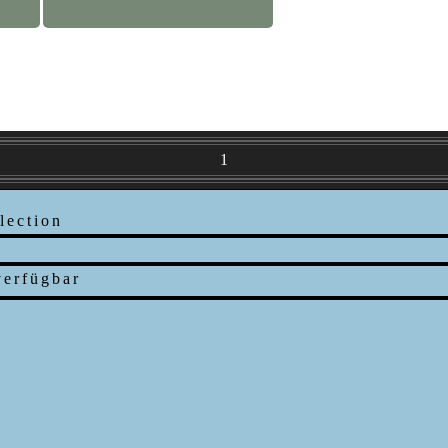
1
lection