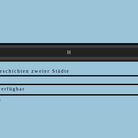
H
schichten zweier Städte
n