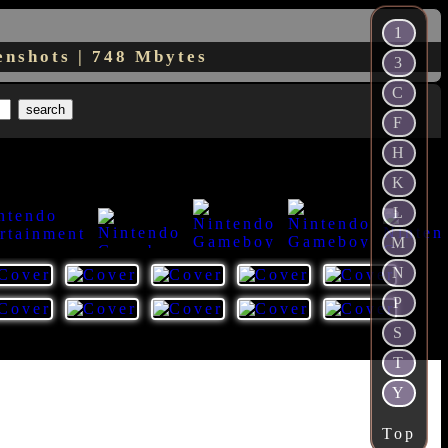
1
enshots | 748 Mbytes
3
C
F
H
K
L
M
N
66
59
55
44
50
P
S
T
Y
Top