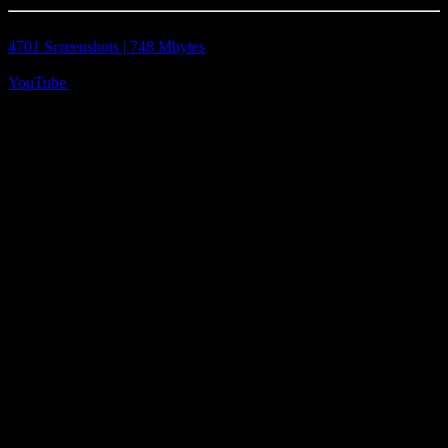
4701 Screenshots | 748 Mbytes
YouTube
- Reimeckers Spiele Sammlung - 2026