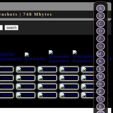
A
enshots | 748 Mbytes
B
C
D
F
G
J
K
L
66
59
55
44
50
M
N
P
Q
R