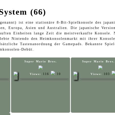
System (66)
nannt) ist eine stationäre 8-Bit-Spielkonsole des japani
lien, Europa, Asien und Australien. Die japanische Vers
auften Einheiten lange Zeit die meistverkaufte Konsole
ebte Nintendo den Heimkonsolenmarkt mit ihrer Konsole 
ndsätzliche Tastenanordnung der Gamepads. Bekannte Spie
mkonsolen-Debüt.
Super Mario Bros.
Super Mario Bros.
116
10
103
Views:
Views: