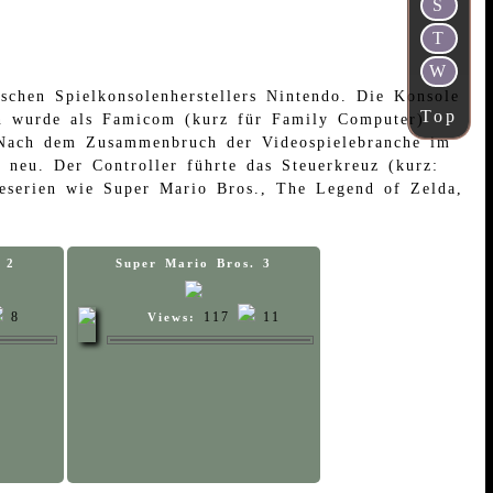
S
T
W
schen Spielkonsolenherstellers Nintendo. Die Konsole
Top
ion wurde als Famicom (kurz für Family Computer)
. Nach dem Zusammenbruch der Videospielebranche im
neu. Der Controller führte das Steuerkreuz (kurz:
leserien wie Super Mario Bros., The Legend of Zelda,
 2
Super Mario Bros. 3
8
117
11
Views: