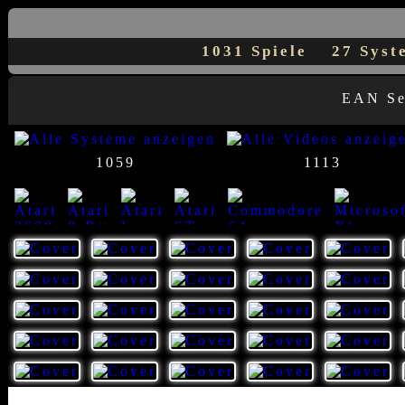
1031 Spiele
27 Sys
EAN S
1059
1113
23
8
7
1
1
14