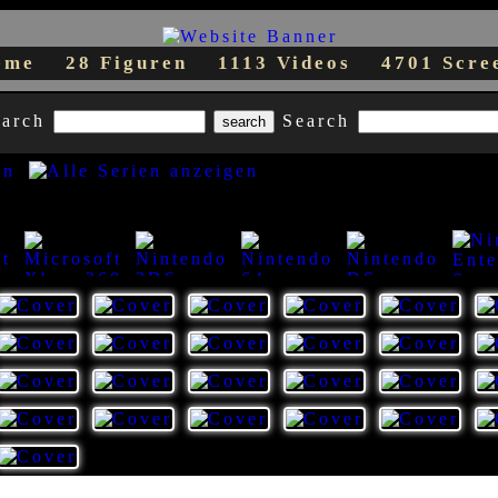
teme
28 Figuren
1113 Videos
4701 Scre
earch
Search
35
39
42
59