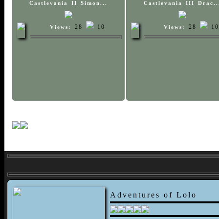
Castlevania II Simon...
Castlevania III Drac..
28
10
28
10
Views:
Views:
Adventures of Lolo